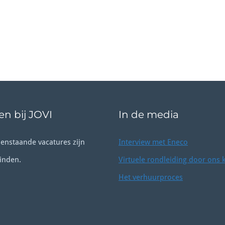
n bij JOVI
In de media
enstaande vacatures zijn
Interview met Eneco
inden.
Virtuele rondleiding door ons 
Het verhuurproces