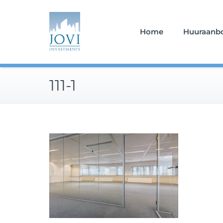
Doorgaan
naar
inhoud
Home
Huuraanb
111-1