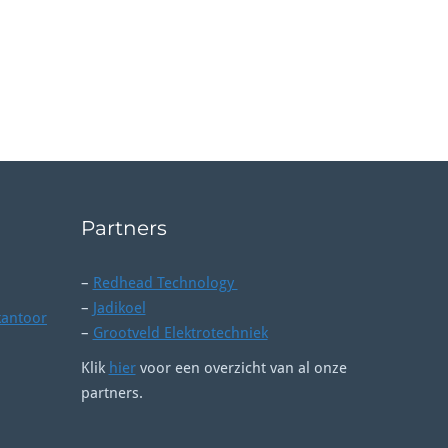
Partners
–
Redhead Technology
–
Jadikoel
kantoor
–
Grootveld Elektrotechniek
Klik
hier
voor een overzicht van al onze
partners.