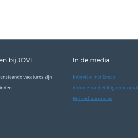
n bij JOVI
In de media
enstaande vacatures zijn
Interview met Eneco
inden.
Virtuele rondleiding door ons 
Het verhuurproces