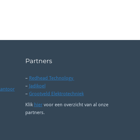
Partners
–
Redhead Technology
–
Jadikoel
kantoor
–
Grootveld Elektrotechniek
Klik
hier
voor een overzicht van al onze
partners.