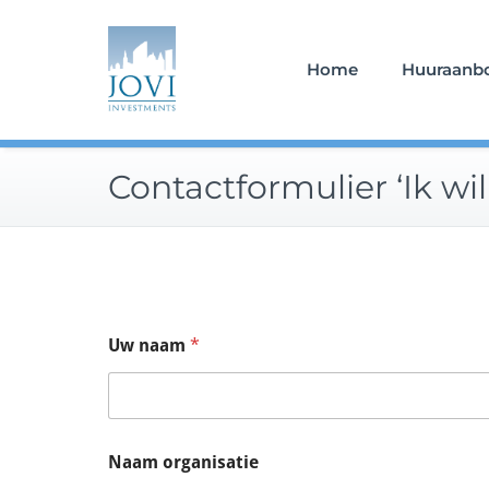
Doorgaan
naar
inhoud
Home
Huuraanb
Contactformulier ‘Ik wi
Uw naam
*
Naam organisatie