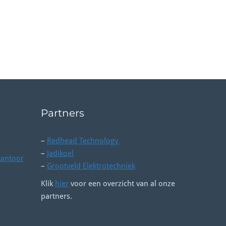
Partners
–
Redhead Technology
–
Jadikoel
kantoor
–
Grootveld Elektrotechniek
Klik
hier
voor een overzicht van al onze
partners.