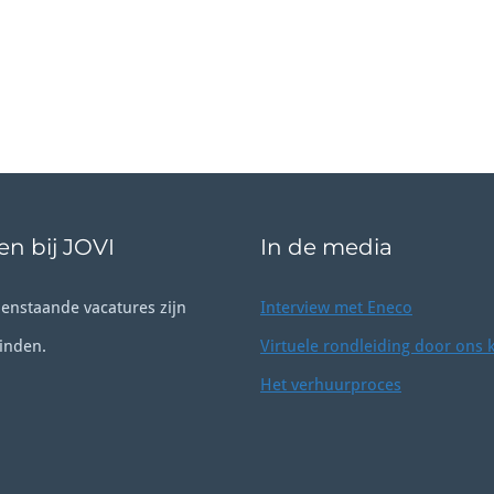
n bij JOVI
In de media
enstaande vacatures zijn
Interview met Eneco
inden.
Virtuele rondleiding door ons 
Het verhuurproces