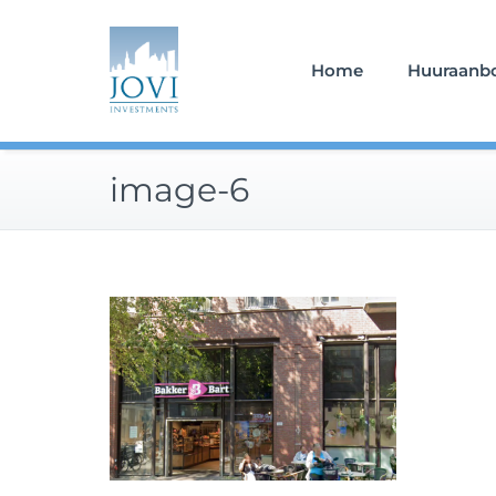
Doorgaan
naar
inhoud
Home
Huuraanb
image-6