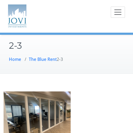
Doorgaan
naar
inhoud
2-3
Home
/
The Blue Rent
2-3