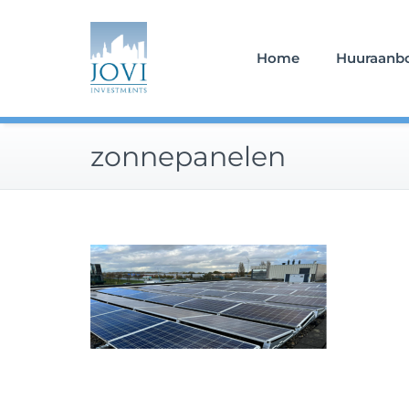
Doorgaan
naar
inhoud
Home
Huuraanb
zonnepanelen