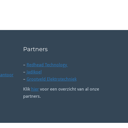
Partners
–
Redhead Technology
–
Jadikoel
kantoor
–
Grootveld Elektrotechniek
Klik
hier
voor een overzicht van al onze
partners.