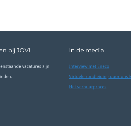
n bij JOVI
In de media
enstaande vacatures zijn
Interview met Eneco
inden.
Virtuele rondleiding door ons 
Het verhuurproces