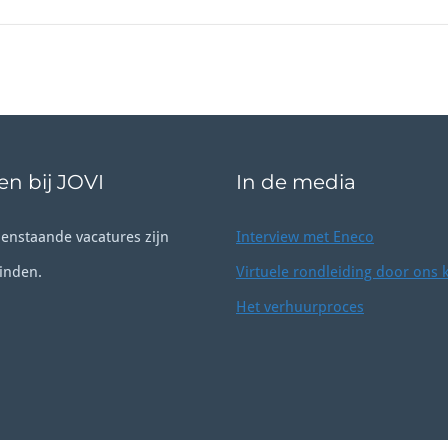
n bij JOVI
In de media
enstaande vacatures zijn
Interview met Eneco
inden.
Virtuele rondleiding door ons 
Het verhuurproces