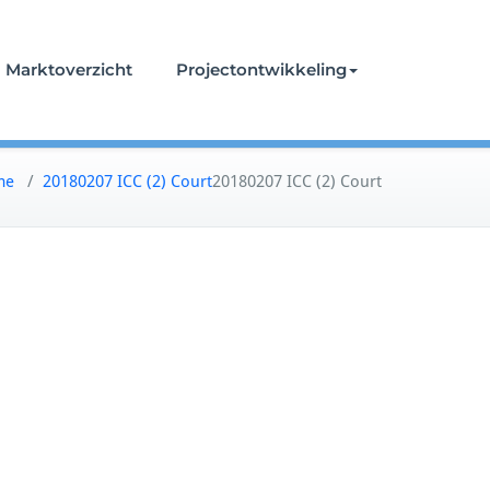
Marktoverzicht
Projectontwikkeling
me
/
20180207 ICC (2) Court
20180207 ICC (2) Court