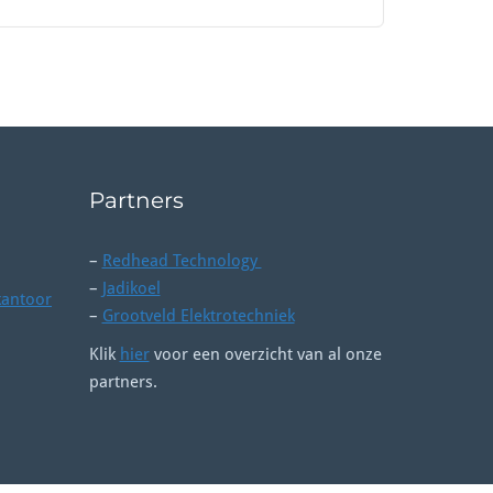
Partners
–
Redhead Technology
–
Jadikoel
kantoor
–
Grootveld Elektrotechniek
Klik
hier
voor een overzicht van al onze
partners.