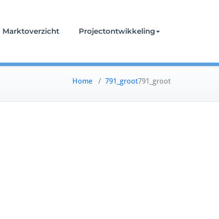
Marktoverzicht
Projectontwikkeling
Home
/
791_groot
791_groot