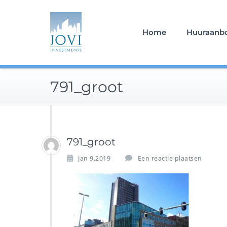
Doorgaan
naar
inhoud
Home
Huuraanb
791_groot
791_groot
jan 9,2019
Een reactie plaatsen