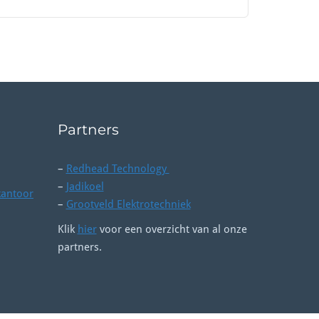
Partners
–
Redhead Technology
–
Jadikoel
kantoor
–
Grootveld Elektrotechniek
Klik
hier
voor een overzicht van al onze
partners.