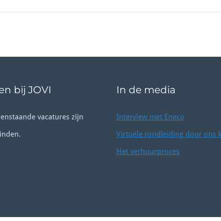
n bij JOVI
In de media
enstaande vacatures zijn
Interview met Eneco
inden.
Virtuele rondleiding door ons 
Het verhuurproces