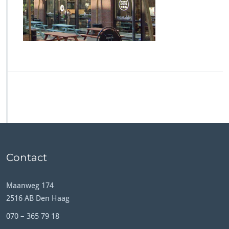
m
a
g
e
-
8
Contact
Maanweg 174
2516 AB Den Haag
070 – 365 79 18