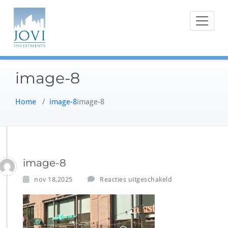
Doorgaan
naar
inhoud
image-8
Home
/
image-8
image-8
image-8
v
nov 18,2025
Reacties uitgeschakeld
o
o
r
i