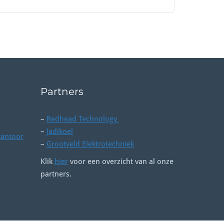
Partners
–
Redhead Technology
–
Jadikoel
kantoor
–
Grootveld Elektrotechniek
Klik
hier
voor een overzicht van al onze
partners.