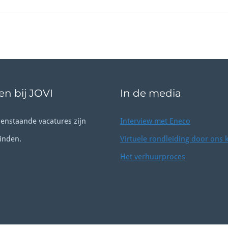
n bij JOVI
In de media
enstaande vacatures zijn
Interview met Eneco
inden.
Virtuele rondleiding door ons 
Het verhuurproces