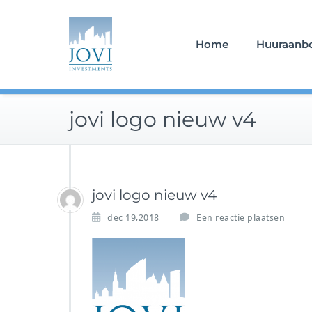
Doorgaan
naar
inhoud
Home
Huuraanb
jovi logo nieuw v4
jovi logo nieuw v4
dec 19,2018
Een reactie plaatsen