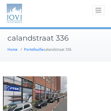
Doorgaan
naar
inhoud
calandstraat 336
Home
/
Portefeuille
calandstraat 336