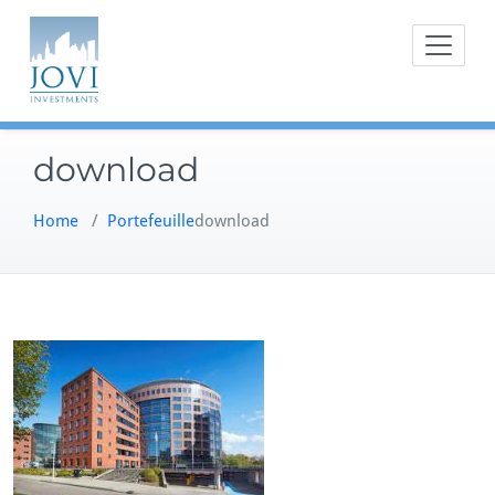
Doorgaan
naar
inhoud
download
Home
/
Portefeuille
download