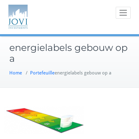
Doorgaan
naar
inhoud
energielabels gebouw op
a
Home
/
Portefeuille
energielabels gebouw op a