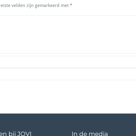
reiste velden zijn gemarkeerd met
*
n bij JOVI
In de media