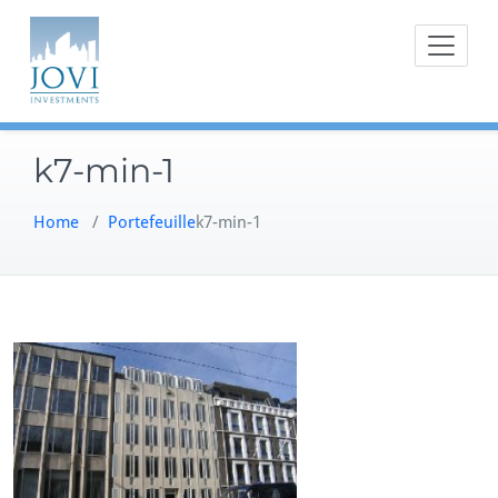
Doorgaan
naar
inhoud
k7-min-1
Home
/
Portefeuille
k7-min-1