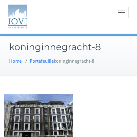
Doorgaan
naar
inhoud
koninginnegracht-8
Home
/
Portefeuille
koninginnegracht-8