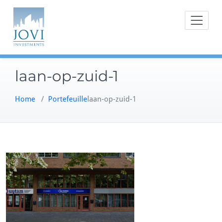
Doorgaan
naar
inhoud
laan-op-zuid-1
Home
/
Portefeuille
laan-op-zuid-1