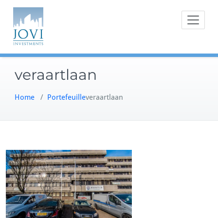
Doorgaan
naar
inhoud
veraartlaan
Home
/
Portefeuille
veraartlaan