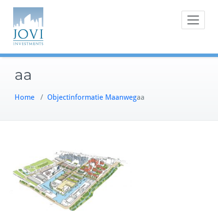
Doorgaan
naar
inhoud
aa
Home
/
Objectinformatie Maanweg
aa